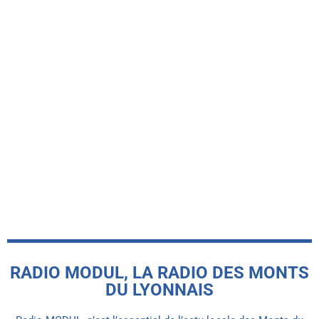
-INFO LOCALE-
Onze collèges dans les Monts du
Lyonnais décrochent la meilleure note
au classement national de L’Étudiant
today
8 JUILLET 2026
RADIO MODUL, LA RADIO DES MONTS
DU LYONNAIS