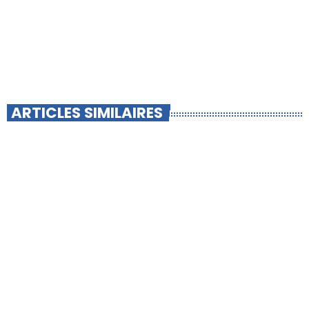
ARTICLES SIMILAIRES
insert_link