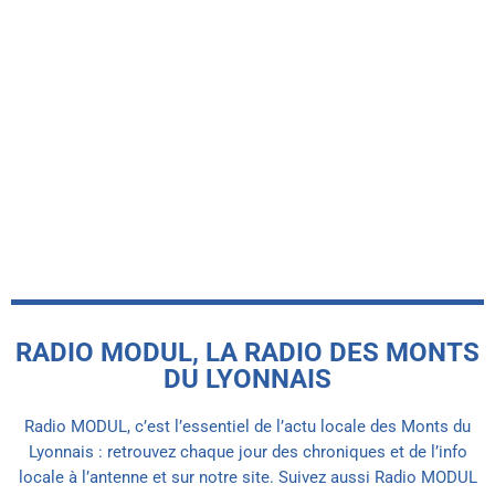
-INFO LOCALE-
Naissance du GF2F : une alliance au-
delà des Monts du Lyonnais pour
propulser le football féminin
today
4 AOÛT 2026
RADIO MODUL, LA RADIO DES MONTS
DU LYONNAIS
Radio MODUL, c’est l’essentiel de l’actu locale des Monts du
Lyonnais : retrouvez chaque jour des chroniques et de l’info
locale à l’antenne et sur notre site. Suivez aussi Radio MODUL