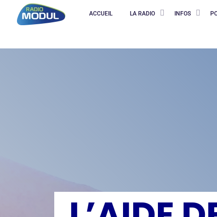
ACCUEIL
LA RADIO
INFOS
P
L’AIDE D