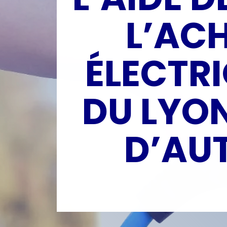
L’AC
ÉLECTR
DU LYON
D’AU